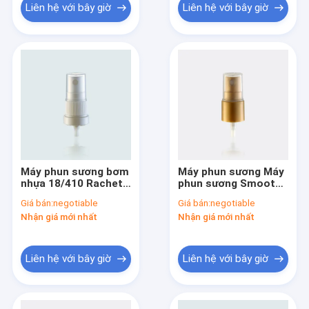
Liên hệ với bây giờ
Liên hệ với bây giờ
Máy phun sương bơm
Máy phun sương Máy
nhựa 18/410 Rachet
phun sương Smooth
Closure JY601-03E
For Personal Care
Giá bán:
negotiable
Giá bán:
negotiable
JY601-03H 18/415
Nhận giá mới nhất
Nhận giá mới nhất
Liên hệ với bây giờ
Liên hệ với bây giờ