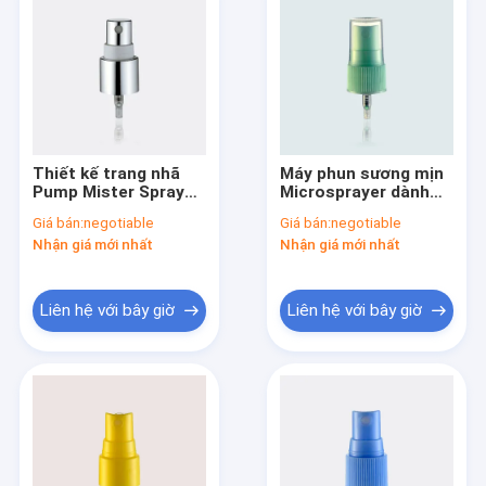
Thiết kế trang nhã
Máy phun sương mịn
Pump Mister Sprayer
Microsprayer dành
JY601-03Q 18/415
cho vật liệu PP chăm
Giá bán:
negotiable
Giá bán:
negotiable
Nhôm Tuổi thọ cao
sóc cá nhân JY601-
Nhận giá mới nhất
Nhận giá mới nhất
05B 20/410 có gân
Liên hệ với bây giờ
Liên hệ với bây giờ
Trang Chủ
Các sản phẩm
Về chúng tôi