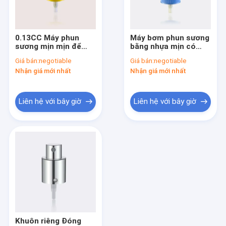
Tham quan nhà máy
Kiểm soát chất lượng
0.13CC Máy phun
Máy bơm phun sương
sương mịn mịn để
bằng nhựa mịn có
Liên hệ chúng tôi
chăm sóc cá nhân
gân JY601-05D
Giá bán:
negotiable
Giá bán:
negotiable
trong nhiều màu
20/415 có gân
Nhận giá mới nhất
Nhận giá mới nhất
JY601-05C 20/410
Yêu cầu báo giá
Company News
Liên hệ với bây giờ
Liên hệ với bây giờ
Son môi rỗng
Chai bơm không có không khí
Lọ mỹ phẩm nhựa
Nước hoa máy bơm phun
Khuôn riêng Đóng