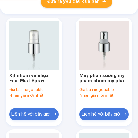
Đưa ra yêu cầu của bạn
Xịt nhôm và nhựa
Máy phun sương mỹ
Fine Mist Spray
phẩm nhôm mỹ phẩm
18/415 Đóng JY601-
JY601-03P 18/410
Giá bán:
negotiable
Giá bán:
negotiable
03N Trọng lượng nhẹ
Nhận giá mới nhất
Nhận giá mới nhất
Liên hệ với bây giờ
Liên hệ với bây giờ