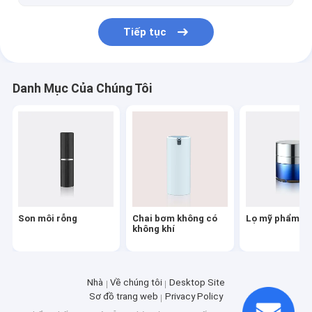
Bút mỹ phẩm rỗng
Tiếp tục
Chai mỹ phẩm Dropper
Phụ tùng mỹ phẩm nhôm
Danh Mục Của Chúng Tôi
Dính vào
Son môi rỗng
Chai bơm không có
Lọ mỹ phẩm n
không khí
Nhà
Về chúng tôi
Desktop Site
Sơ đồ trang web
Privacy Policy