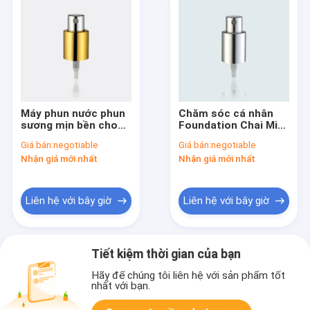
Máy phun nước phun
Chăm sóc cá nhân
sương mịn bền cho
Foundation Chai Mist
chai nhôm JY601-
Pump Sprayer 18/415
Giá bán:
negotiable
Giá bán:
negotiable
03K 18/410
Nhôm JY601-03L
Nhận giá mới nhất
Nhận giá mới nhất
Liên hệ với bây giờ
Liên hệ với bây giờ
Tiết kiệm thời gian của bạn
Hãy để chúng tôi liên hệ với sản phẩm tốt
nhất với bạn.