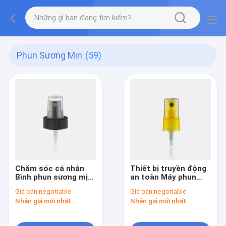
Phun Sương Mịn
(59)
Chăm sóc cá nhân
Thiết bị truyền động
Bình phun sương mịn
an toàn Máy phun
0,13 ± 0,02ml / T Liều
sương siêu mịn Nhựa
Giá bán:
negotiable
Giá bán:
negotiable
lượng JY601-08C
JY601-03D 18/410
Nhận giá mới nhất
Nhận giá mới nhất
28/400 Ribbed