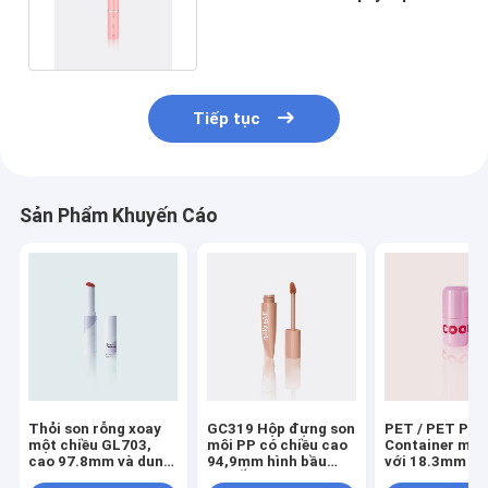
Containers Tube GL211
Tiếp tục
Sản Phẩm Khuyến Cáo
Thỏi son rỗng xoay
GC319 Hộp đựng son
PET / PET PC
một chiều GL703,
môi PP có chiều cao
Container môi
cao 97.8mm và dung
94,9mm hình bầu
với 18.3mm Cu
tích 2.7±0.5g
dục Ống son môi
và 54.0mm chi