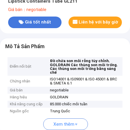
Lipstick Containers Tube GL211
Giá bán：negotiable
Giá tốt nhất
Liên hệ với bây giờ
Mô Tả Sản Phẩm
,
Đồ chứa son môi rỗng tùy chỉnh
,
GOLDRAIN Các thùng son môi trống
Điểm nổi bật
Các thùng son môi trống bằng sáng
chế
ISO14001 & IS09001 & ISO 45001 & BRC
Chứng nhận
& SMETA 6.1
Giá bán
negotiable
Hàng hiệu
GOLDRAIN
Khả năng cung cấp
85.000 chiếc mỗi tuần
Nguồn gốc
Trung Quốc
Xem thêm