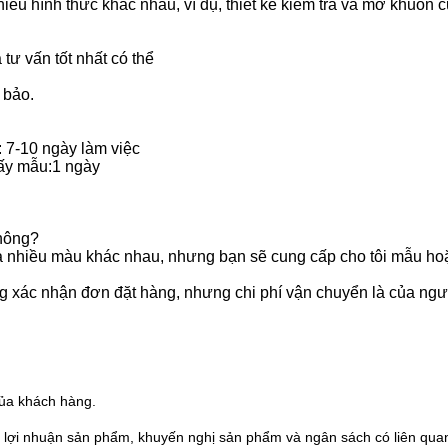
hiều hình thức khác nhau, ví dụ, thiết kế kiểm tra và mở khuôn
tư vấn tốt nhất có thể
 bảo.
: 7-10 ngày làm việc
lấy mẫu:1 ngày
không?
và nhiều màu khác nhau, nhưng bạn sẽ cung cấp cho tôi mẫu ho
g xác nhận đơn đặt hàng, nhưng chi phí vận chuyển là của ng
của khách hàng.
h lợi nhuận sản phẩm, khuyến nghị sản phẩm và ngân sách có liên qua