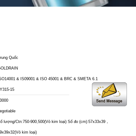
rung Quốc
GOLDRAIN
SO14001 & IS09001 & ISO 45001 & BRC & SMETA 6.1
Y315-15
0000
egotiable
ố lượng/Ctn:750-900,500(Vỏ kim loại) Số đo (cm):57x33x39，
9x39x32(Vỏ kim loại)