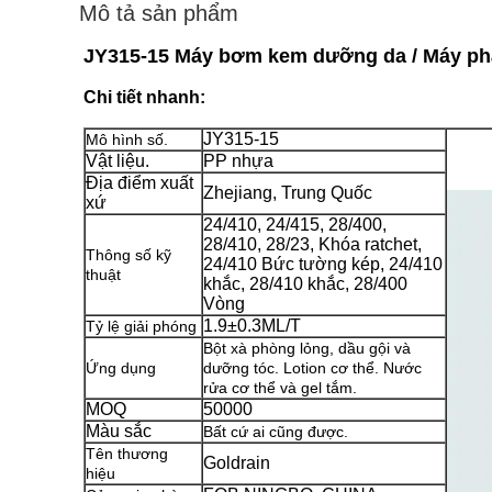
Mô tả sản phẩm
JY315-15 Máy bơm kem dưỡng da / Máy phâ
Chi tiết nhanh:
JY315-15
Mô hình số.
Vật liệu.
PP nhựa
Địa điểm xuất
Zhejiang, Trung Quốc
xứ
24/410, 24/415, 28/400,
28/410, 28/23, Khóa ratchet,
Thông số kỹ
24/410 Bức tường kép, 24/410
thuật
khắc, 28/410 khắc, 28/400
Vòng
1.9±0.3ML/T
Tỷ lệ giải phóng
Bột xà phòng lỏng, dầu gội và
Ứng dụng
dưỡng tóc. Lotion cơ thể. Nước
rửa cơ thể và gel tắm.
MOQ
50000
Màu sắc
Bất cứ ai cũng được.
Tên thương
Goldrain
hiệu