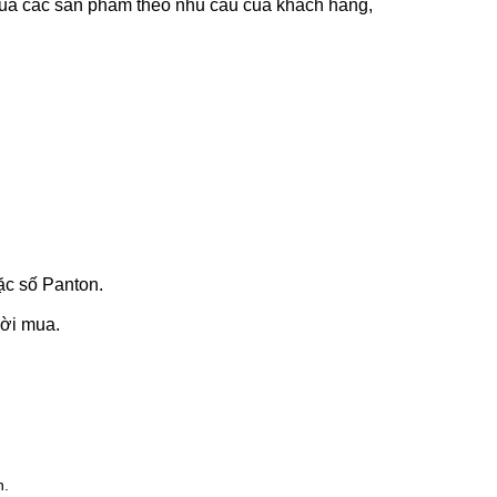
 của các sản phẩm theo nhu cầu của khách hàng,
ặc số Panton.
ười mua.
n.