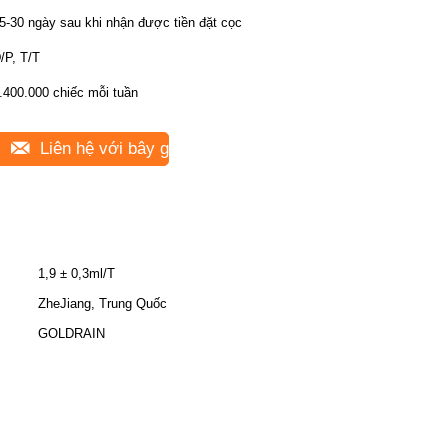
5-30 ngày sau khi nhận được tiền đặt cọc
/P, T/T
.400.000 chiếc mỗi tuần
Liên hệ với bây giờ
1,9 ± 0,3ml/T
ZheJiang, Trung Quốc
GOLDRAIN