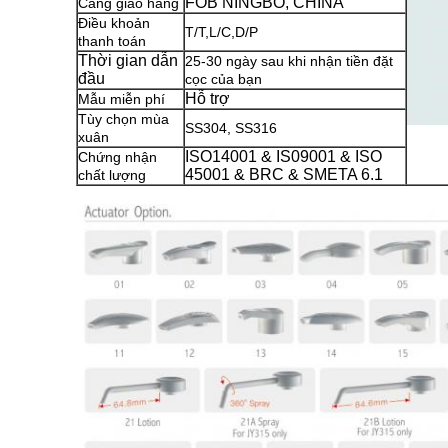
FOB NINGBO, CHINA
Cảng giao hàng
Điều khoản
T/T,L/C,D/P
thanh toán
Thời gian dẫn
25-30 ngày sau khi nhận tiền đặt
đầu
cọc của bạn
Hỗ trợ
Mẫu miễn phí
Tùy chọn mùa
SS304, SS316
xuân
ISO14001 & IS09001 & ISO
Chứng nhận
45001 & BRC & SMETA 6.1
chất lượng