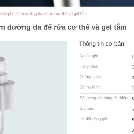
ân phối kem dưỡng da để rửa cơ thể và gel tắm
 dưỡng da để rửa cơ thể và gel tắm
Thông tin cơ bản
Nguồn gốc:
T
Hàng hiệu:
Chứng nhận:
I
Số mô hình:
J
Số lượng đặt hàng tối thiểu:
5
Giá bán:
n
chi tiết đóng gói:
S
3