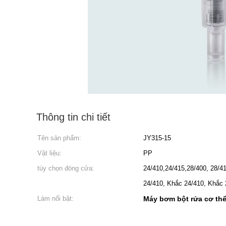
Thông tin chi tiết
Tên sản phẩm:
JY315-15
Vật liệu:
PP
tùy chọn đóng cửa:
24/410,24/415,28/400, 28/4
24/410, Khắc 24/410, Khắc 
Làm nổi bật:
Máy bơm bột rửa cơ th