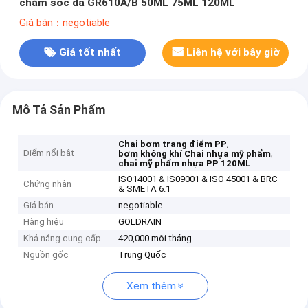
chăm sóc da GR610A/B 50ML 75ML 120ML
Giá bán：negotiable
Giá tốt nhất
Liên hệ với bây giờ
Mô Tả Sản Phẩm
,
Chai bơm trang điểm PP
Điểm nổi bật
,
bơm không khí Chai nhựa mỹ phẩm
chai mỹ phẩm nhựa PP 120ML
ISO14001 & IS09001 & ISO 45001 & BRC
Chứng nhận
& SMETA 6.1
Giá bán
negotiable
Hàng hiệu
GOLDRAIN
Khả năng cung cấp
420,000 mỗi tháng
Nguồn gốc
Trung Quốc
Xem thêm