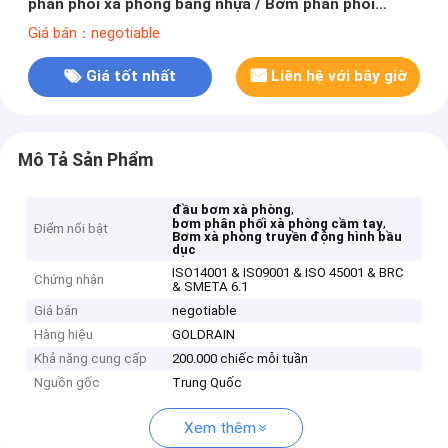
phân phối xà phòng bằng nhựa / Bơm phân phối
lotion cho kích thước đóng 24mm và 28mm
Giá bán：negotiable
Giá tốt nhất
Liên hệ với bây giờ
Mô Tả Sản Phẩm
,
đầu bơm xà phòng
,
bơm phân phối xà phòng cầm tay
Điểm nổi bật
Bơm xà phòng truyền động hình bầu
dục
ISO14001 & IS09001 & ISO 45001 & BRC
Chứng nhận
& SMETA 6.1
Giá bán
negotiable
Hàng hiệu
GOLDRAIN
Khả năng cung cấp
200.000 chiếc mỗi tuần
Nguồn gốc
Trung Quốc
Xem thêm