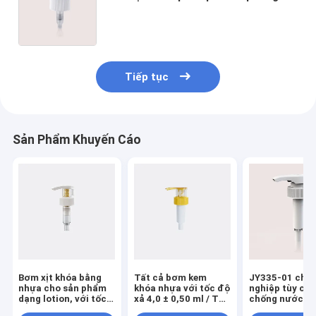
bằng nhựa / Bơm phân phối lotion
cho kích thước đóng 24mm và
28mm
Tiếp tục
Sản Phẩm Khuyến Cáo
Bơm xịt khóa bằng
Tất cả bơm kem
JY335-01 chu
nhựa cho sản phẩm
khóa nhựa với tốc độ
nghiệp tùy chỉ
dạng lotion, với tốc
xả 4,0 ± 0,50 ml / T
chống nước n
độ xả 4.0±0.60ml/T,
cho sử dụng chuyên
kem bơm xuốn