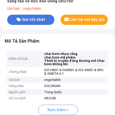
sáng tạo và độc đáo Dòng GR210D
Giá bán：negotiable
Giá tốt nhất
Liên hệ với bây giờ
Mô Tả Sản Phẩm
,
chai bơm nhựa rỗng
,
chai bơm mỹ phẩm
Điểm nổi bật
Thiết bị truyền động Đường mở Chai
bơm không khí
ISO14001 & IS09001 & ISO 45001 & BRC
Chứng nhận
& SMETA 6.1
Giá bán
negotiable
Hàng hiệu
GOLDRAIN
Nguồn gốc
Trung Quốc
Số mô hình
GR210D
Xem thêm