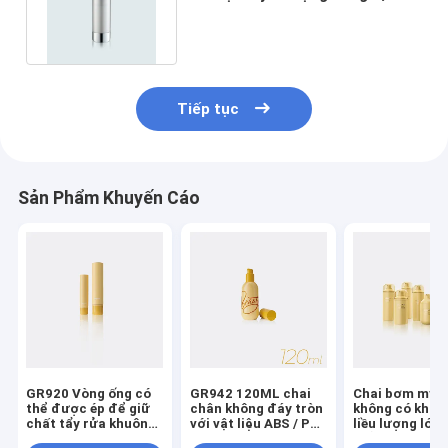
độc đáo Dòng GR210D
Tiếp tục
Sản Phẩm Khuyến Cáo
GR920 Vòng ống có
GR942 120ML chai
Chai bơm mỹ 
thể được ép để giữ
chân không đáy tròn
không có khôn
chất tẩy rửa khuôn
với vật liệu ABS / PP
liều lượng lớn 
mặt và kem dưỡng
cho các ứng dụng
khả năng phân