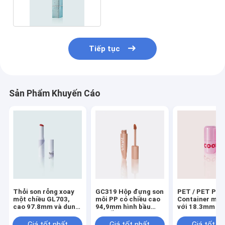
GL203(904) ống vuông
Tiếp tục
Sản Phẩm Khuyến Cáo
Thỏi son rỗng xoay
GC319 Hộp đựng son
PET / PET PC
một chiều GL703,
môi PP có chiều cao
Container môi
cao 97.8mm và dung
94,9mm hình bầu
với 18.3mm Cu
tích 2.7±0.5g
dục Ống son môi
và 54.0mm chi
rỗng
- GL801 Tube 
Giá tốt nhất
Giá tốt nhất
Giá tốt n