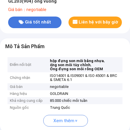
GL203(904) ống vuông
Giá bán：negotiable
Giá tốt nhất
Liên hệ với bây giờ
Mô Tả Sản Phẩm
,
hộp đựng son môi bằng nhựa
Điểm nổi bật
,
ống son môi tùy chỉnh
Ống đựng son môi rỗng OEM
ISO14001 & IS09001 & ISO 45001 & BRC
Chứng nhận
& SMETA 6.1
Giá bán
negotiable
Hàng hiệu
GOLDRAIN
Khả năng cung cấp
85.000 chiếc mỗi tuần
Nguồn gốc
Trung Quốc
Xem thêm