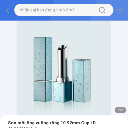
2
/
2
Son môi ống vuông rỗng 10.92mm Cup I.D