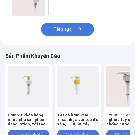
cho các cách bảo quản khác
nhau
Tiếp tục
Sản Phẩm Khuyến Cáo
Bơm xịt khóa bằng
Tất cả bơm kem
JY335-01 chu
nhựa cho sản phẩm
khóa nhựa với tốc độ
nghiệp tùy chỉ
dạng lotion, với tốc
xả 4,0 ± 0,50 ml / T
chống nước n
độ xả 4.0±0.60ml/T,
cho sử dụng chuyên
kem bơm xuốn
dùng cho chuyên
nghiệp
Giá tốt nhất
Giá tốt nhất
Giá tốt n