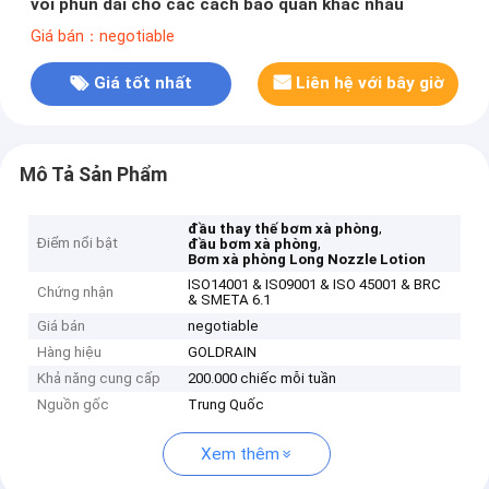
vòi phun dài cho các cách bảo quản khác nhau
Giá bán：negotiable
Giá tốt nhất
Liên hệ với bây giờ
Mô Tả Sản Phẩm
,
đầu thay thế bơm xà phòng
Điểm nổi bật
,
đầu bơm xà phòng
Bơm xà phòng Long Nozzle Lotion
ISO14001 & IS09001 & ISO 45001 & BRC
Chứng nhận
& SMETA 6.1
Giá bán
negotiable
Hàng hiệu
GOLDRAIN
Khả năng cung cấp
200.000 chiếc mỗi tuần
Nguồn gốc
Trung Quốc
Xem thêm