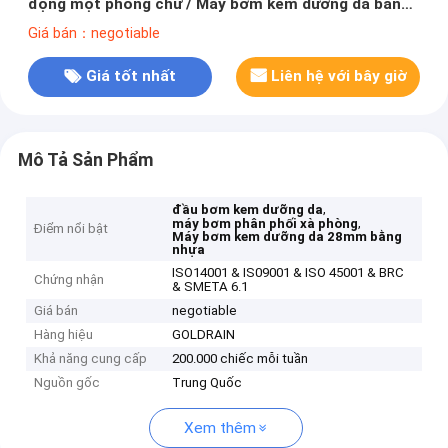
động một phông chữ / Máy bơm kem dưỡng da bằng
nhựa mịn
Giá bán：negotiable
Giá tốt nhất
Liên hệ với bây giờ
Mô Tả Sản Phẩm
,
đầu bơm kem dưỡng da
,
máy bơm phân phối xà phòng
Điểm nổi bật
Máy bơm kem dưỡng da 28mm bằng
nhựa
ISO14001 & IS09001 & ISO 45001 & BRC
Chứng nhận
& SMETA 6.1
Giá bán
negotiable
Hàng hiệu
GOLDRAIN
Khả năng cung cấp
200.000 chiếc mỗi tuần
Nguồn gốc
Trung Quốc
Xem thêm