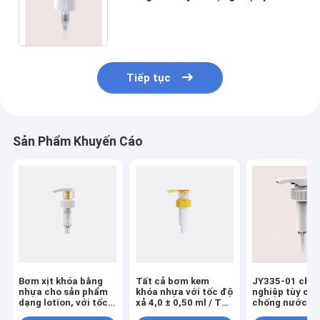
chữ / Máy bơm kem dưỡng da
bằng nhựa mịn
Tiếp tục
Sản Phẩm Khuyến Cáo
Bơm xịt khóa bằng
Tất cả bơm kem
JY335-01 chu
nhựa cho sản phẩm
khóa nhựa với tốc độ
nghiệp tùy chỉ
dạng lotion, với tốc
xả 4,0 ± 0,50 ml / T
chống nước n
độ xả 4.0±0.60ml/T,
cho sử dụng chuyên
kem bơm xuốn