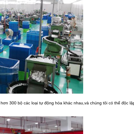
 hơn 300 bộ các loại tự động hóa khác nhau,và chúng tôi có thể độc lập t