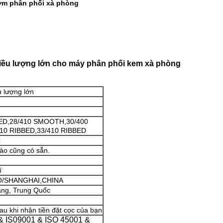
m phân phối xà phòng
iều lượng lớn cho máy phân phối kem xà phòng
 lượng lớn
BED,28/410 SMOOTH,30/400
10 RIBBED,33/410 RIBBED
C
ào cũng có sẵn.
í
O/SHANGHAI,CHINA
ang, Trung Quốc
au khi nhận tiền đặt cọc của bạn
& IS09001 & ISO 45001 &