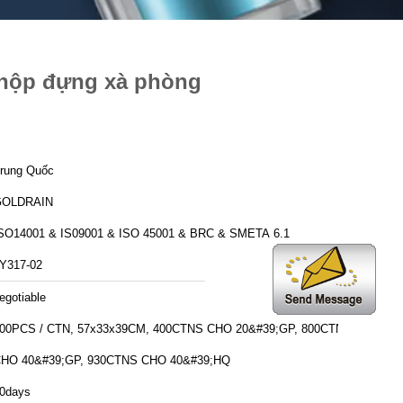
 hộp đựng xà phòng
rung Quốc
GOLDRAIN
SO14001 & IS09001 & ISO 45001 & BRC & SMETA 6.1
Y317-02
egotiable
00PCS / CTN, 57x33x39CM, 400CTNS CHO 20&#39;GP, 800CTNS
HO 40&#39;GP, 930CTNS CHO 40&#39;HQ
0days