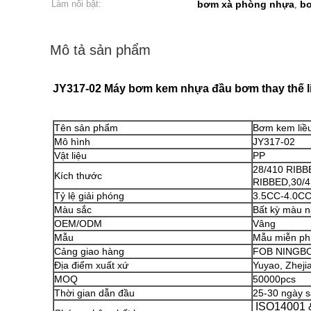
Làm nổi bật:
bơm xà phòng nhựa
bơ
,
Mô tả sản phẩm
JY317-02 Máy bơm kem nhựa đầu bơm thay thế l
Tên sản phẩm
Bơm kem liều
Mô hình
JY317-02
Vật liệu
PP
28/410 RIB
Kích thước
RIBBED,30/4
Tỷ lệ giải phóng
3.5CC-4.0C
Màu sắc
Bất kỳ màu n
OEM/ODM
Vâng
Mẫu
Mẫu miễn ph
Cảng giao hàng
FOB NINGB
Địa điểm xuất xứ
Yuyao, Zheji
MOQ
50000pcs
Thời gian dẫn đầu
25-30 ngày s
ISO14001 