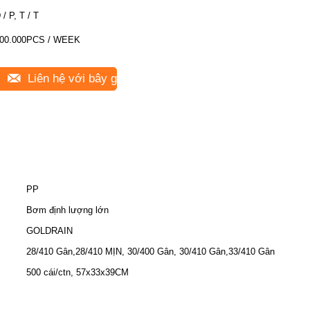
 / P, T / T
00.000PCS / WEEK
Liên hệ với bây giờ
PP
Bơm định lượng lớn
GOLDRAIN
28/410 Gân,28/410 MỊN, 30/400 Gân, 30/410 Gân,33/410 Gân
500 cái/ctn, 57x33x39CM