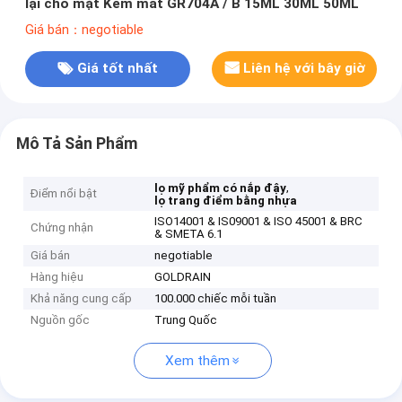
lại cho mặt Kem mắt GR704A / B 15ML 30ML 50ML
Giá bán：negotiable
Giá tốt nhất
Liên hệ với bây giờ
Mô Tả Sản Phẩm
,
lọ mỹ phẩm có nắp đậy
Điểm nổi bật
lọ trang điểm bằng nhựa
ISO14001 & IS09001 & ISO 45001 & BRC
Chứng nhận
& SMETA 6.1
Giá bán
negotiable
Hàng hiệu
GOLDRAIN
Khả năng cung cấp
100.000 chiếc mỗi tuần
Nguồn gốc
Trung Quốc
Xem thêm