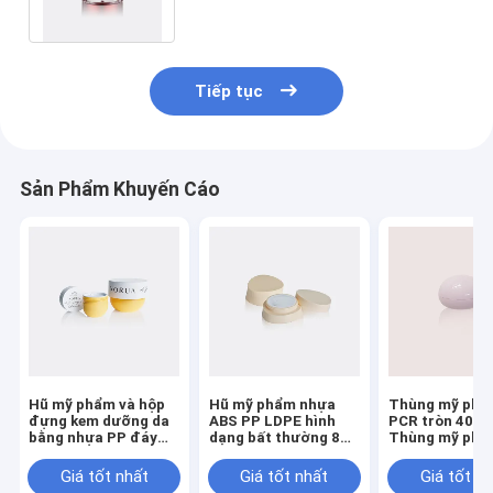
30ML 50ML
Tiếp tục
Sản Phẩm Khuyến Cáo
Hũ mỹ phẩm và hộp
Hũ mỹ phẩm nhựa
Thùng mỹ phẩ
đựng kem dưỡng da
ABS PP LDPE hình
PCR tròn 40ml
bằng nhựa PP đáy
dạng bất thường 8ml
Thùng mỹ ph
tròn với dung tích
và 15ml dùng cho
nhựa bền cho 
50ML 200ML
nhũ tương GR725
kem dưỡng da
Giá tốt nhất
Giá tốt nhất
Giá tốt n